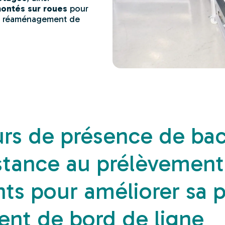
ontés sur roues
pour
 le réaménagement de
eurs de présence de bac
stance au prélèvement
s pour améliorer sa pr
ent de bord de ligne