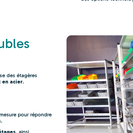
ubles
pose des étagères
 en acier
.
 mesure pour répondre
s
.
 étages
, ainsi