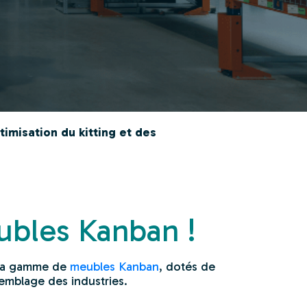
misation du kitting et des
bles Kanban !
 sa gamme de
meubles Kanban
, dotés de
emblage des industries.