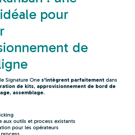
 idéale pour
r
isionnement de
ligne
de Signature One
s’intègrent parfaitement
dans
ration de kits
,
approvisionnement de bord de
tage
,
assemblage
.
icking
e aux outils et process existants
sation pour les opérateurs
 process