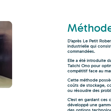
Méthode 
D’après Le Petit Robe
industrielle qui consi
commandées.
Elle a été introduite
Taiichi Ono pour optim
compétitif face au ma
Cette méthode possède 
coûts de stockage, co
ou résoudre des prob
C’est en gardant ces c
développé une gamme 
des options technolog