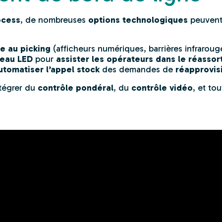
ocess
, de nombreuses
options technologiques
peuvent 
e au picking
(afficheurs numériques, barrières infrarou
eau LED
pour
assister les opérateurs dans le réassor
utomatiser l’appel stock
des demandes de
réapprovi
ntégrer du
contrôle pondéral
, du
contrôle vidéo
, et to