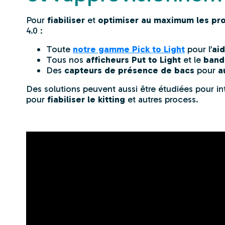
Pour
fiabiliser
et
optimiser au maximum les pr
4.0 :
Toute
notre gamme Pick to Light
pour l’
aid
Tous nos
afficheurs
Put to Light
et le
band
Des
capteurs de présence de bacs
pour
a
Des solutions peuvent aussi être étudiées pour i
pour
fiabiliser le
kitting
et autres process.