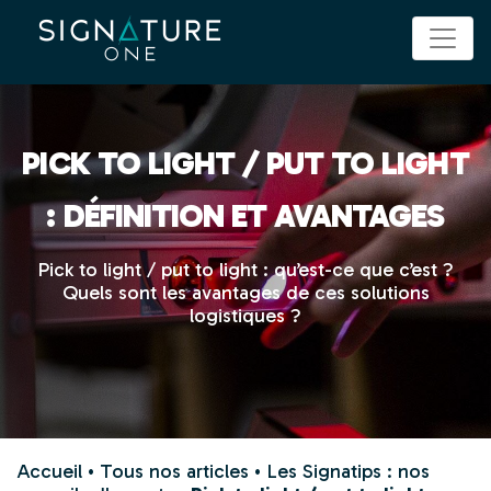
Panneau de gestion des cookies
PICK TO LIGHT / PUT TO LIGHT
: DÉFINITION ET AVANTAGES
Pick to light / put to light : qu’est-ce que c’est ?
Quels sont les avantages de ces solutions
logistiques ?
Accueil
•
Tous nos articles
•
Les Signatips : nos